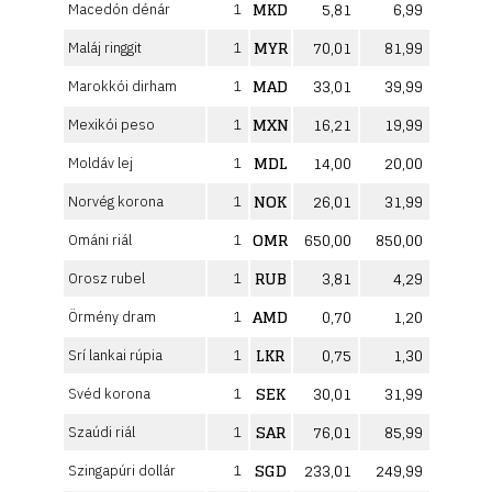
MKD
5,81
6,99
Macedón dénár
1
MYR
70,01
81,99
Maláj ringgit
1
MAD
33,01
39,99
Marokkói dirham
1
MXN
16,21
19,99
Mexikói peso
1
MDL
14,00
20,00
Moldáv lej
1
NOK
26,01
31,99
Norvég korona
1
OMR
650,00
850,00
Ománi riál
1
RUB
3,81
4,29
Orosz rubel
1
AMD
0,70
1,20
Örmény dram
1
LKR
0,75
1,30
Srí lankai rúpia
1
SEK
30,01
31,99
Svéd korona
1
SAR
76,01
85,99
Szaúdi riál
1
SGD
233,01
249,99
Szingapúri dollár
1