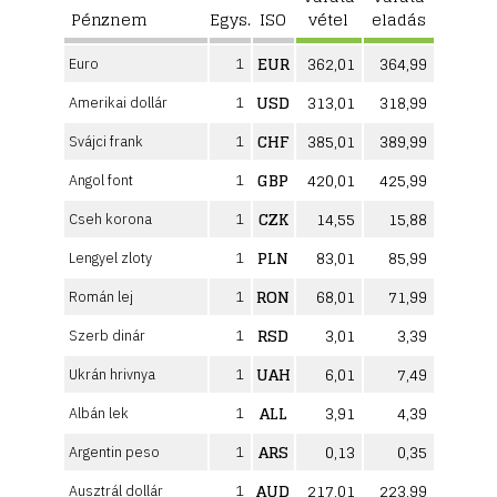
Pénznem
Egys.
ISO
vétel
eladás
EUR
362,01
364,99
Euro
1
USD
313,01
318,99
Amerikai dollár
1
CHF
385,01
389,99
Svájci frank
1
GBP
420,01
425,99
Angol font
1
CZK
14,55
15,88
Cseh korona
1
PLN
83,01
85,99
Lengyel zloty
1
RON
68,01
71,99
Román lej
1
RSD
3,01
3,39
Szerb dinár
1
UAH
6,01
7,49
Ukrán hrivnya
1
ALL
3,91
4,39
Albán lek
1
ARS
0,13
0,35
Argentin peso
1
AUD
217,01
223,99
Ausztrál dollár
1