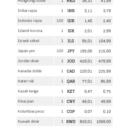
HKD
36,31
41,99
Hongkongi dollár
1
INR
3,11
3,79
Indiai rupia
1
IDR
1,40
2,40
Indonéz rúpia
100
ISK
2,01
2,99
Izlandi korona
1
ILS
95,01
104,99
Izraeli sékel
1
JPY
195,00
215,00
Japán yen
100
JOD
420,01
479,99
Jordán dinár
1
CAD
220,01
225,99
Kanadai dollár
1
QAR
77,01
85,99
Katari riál
1
KZT
0,47
0,75
Kazah tenge
1
CNY
46,01
49,99
Kínai jüan
1
COP
0,07
0,10
Kolumbiai peso
1
KWD
820,01
1069,00
Kuwaiti dinár
1