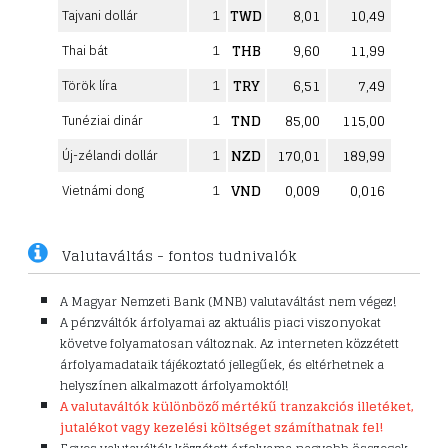
TWD
8,01
10,49
Tajvani dollár
1
THB
9,60
11,99
Thai bát
1
TRY
6,51
7,49
Török líra
1
TND
85,00
115,00
Tunéziai dinár
1
NZD
170,01
189,99
Új-zélandi dollár
1
VND
0,009
0,016
Vietnámi dong
1
Valutaváltás - fontos tudnivalók
A Magyar Nemzeti Bank (MNB) valutaváltást nem végez!
A pénzváltók árfolyamai az aktuális piaci viszonyokat
követve folyamatosan változnak. Az interneten közzétett
árfolyamadataik tájékoztató jellegűek, és eltérhetnek a
helyszínen alkalmazott árfolyamoktól!
A valutaváltók különböző mértékű tranzakciós illetéket,
jutalékot vagy kezelési költséget számíthatnak fel!