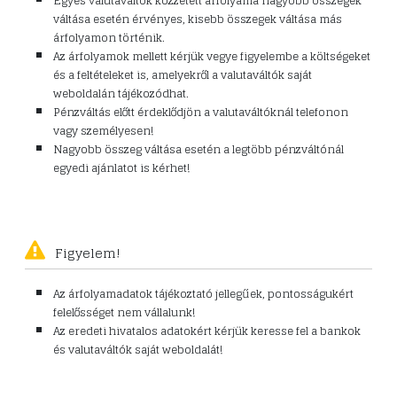
Egyes valutaváltók közzétett árfolyama nagyobb összegek
váltása esetén érvényes, kisebb összegek váltása más
árfolyamon történik.
Az árfolyamok mellett kérjük vegye figyelembe a költségeket
és a feltételeket is, amelyekről a valutaváltók saját
weboldalán tájékozódhat.
Pénzváltás előtt érdeklődjön a valutaváltóknál telefonon
vagy személyesen!
Nagyobb összeg váltása esetén a legtöbb pénzváltónál
egyedi ajánlatot is kérhet!
Figyelem!
Az árfolyamadatok tájékoztató jellegűek, pontosságukért
felelősséget nem vállalunk!
Az eredeti hivatalos adatokért kérjük keresse fel a bankok
és valutaváltók saját weboldalát!