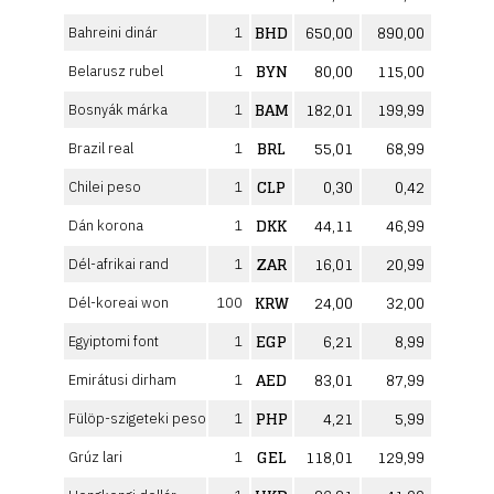
BHD
650,00
890,00
Bahreini dinár
1
BYN
80,00
115,00
Belarusz rubel
1
BAM
182,01
199,99
Bosnyák márka
1
BRL
55,01
68,99
Brazil real
1
CLP
0,30
0,42
Chilei peso
1
DKK
44,11
46,99
Dán korona
1
ZAR
16,01
20,99
Dél-afrikai rand
1
KRW
24,00
32,00
Dél-koreai won
100
EGP
6,21
8,99
Egyiptomi font
1
AED
83,01
87,99
Emirátusi dirham
1
PHP
4,21
5,99
Fülöp-szigeteki peso
1
GEL
118,01
129,99
Grúz lari
1