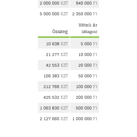
2 000 000
KZT
940 000
Ft
5 000 000
KZT
2 350 000
Ft
Vételi ár
Összeg
(átlagos)
10 638
KZT
5 000
Ft
21 277
KZT
10 000
Ft
42 553
KZT
20 000
Ft
106 383
KZT
50 000
Ft
212 766
KZT
100 000
Ft
425 532
KZT
200 000
Ft
1 063 830
KZT
500 000
Ft
2 127 660
KZT
1 000 000
Ft