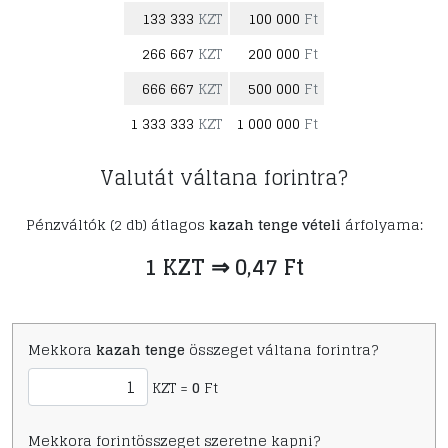
133 333
KZT
100 000
Ft
266 667
KZT
200 000
Ft
666 667
KZT
500 000
Ft
1 333 333
KZT
1 000 000
Ft
Valutát váltana forintra?
Pénzváltók (2 db) átlagos
kazah tenge vételi
árfolyama:
1 KZT ⇒ 0,47 Ft
Mekkora
kazah tenge
összeget váltana forintra?
KZT =
0
Ft
Mekkora forintösszeget szeretne kapni?