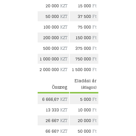
20 000
KZT
15 000
Ft
50 000
KZT
37 500
Ft
100 000
KZT
75 000
Ft
200 000
KZT
150 000
Ft
500 000
KZT
375 000
Ft
1 000 000
KZT
750 000
Ft
2 000 000
KZT
1 500 000
Ft
Eladási ár
Összeg
(átlagos)
6 666,67
KZT
5 000
Ft
13 333
KZT
10 000
Ft
26 667
KZT
20 000
Ft
66 667
KZT
50 000
Ft