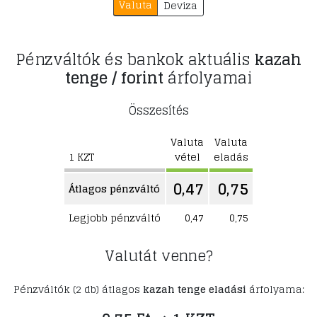
Valuta
Deviza
Pénzváltók és bankok aktuális
kazah
tenge / forint
árfolyamai
Összesítés
Valuta
Valuta
1 KZT
vétel
eladás
0,47
0,75
Átlagos pénzváltó
Legjobb pénzváltó
0,47
0,75
Valutát venne?
Pénzváltók (2 db) átlagos
kazah tenge eladási
árfolyama: