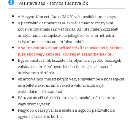
Valutaváltás - fontos tudnivalók
A Magyar Nemzeti Bank (MNB) valutaváltást nem végez!
A pénzváltók árfolyamai az aktuális piaci viszonyokat
követve folyamatosan változnak. Az interneten közzétett
árfolyamadataik tájékoztató jellegűek, és eltérhetnek a
helyszínen alkalmazott árfolyamoktól!
A valutaváltók különböző mértékű tranzakciós illetéket,
jutalékot vagy kezelési költséget számíthatnak fel!
Egyes valutaváltók közzétett árfolyama nagyobb összegek
váltása esetén érvényes, kisebb összegek váltása más
árfolyamon történik.
Az árfolyamok mellett kérjük vegye figyelembe a költségeket
és a feltételeket is, amelyekről a valutaváltók saját
weboldalán tájékozódhat.
Pénzváltás előtt érdeklődjön a valutaváltóknál telefonon
vagy személyesen!
Nagyobb összeg váltása esetén a legtöbb pénzváltónál
egyedi ajánlatot is kérhet!