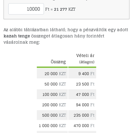
Ft =
21 277
KZT
Az alábbi táblázatban látható, hogy a pénzváltók egy adott
kazah tenge
összeget átlagosan hány forintért
vásárolnak meg:
Vételi ár
Összeg
(átlagos)
20 000
KZT
9 400
Ft
50 000
KZT
23 500
Ft
100 000
KZT
47 000
Ft
200 000
KZT
94 000
Ft
500 000
KZT
235 000
Ft
1 000 000
KZT
470 000
Ft