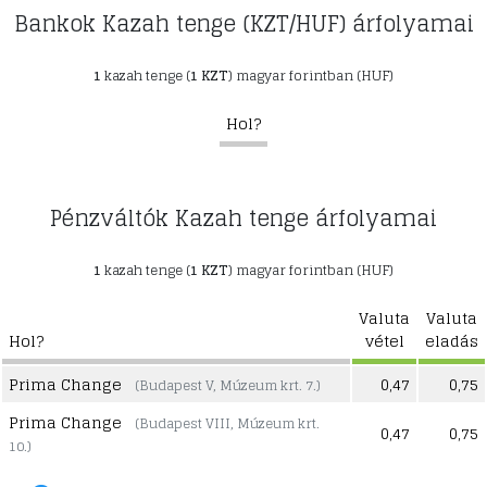
Bankok Kazah tenge (KZT/HUF) árfolyamai
1
kazah tenge (
1 KZT
) magyar forintban (HUF)
Hol?
Pénzváltók Kazah tenge árfolyamai
1
kazah tenge (
1 KZT
) magyar forintban (HUF)
Valuta
Valuta
Hol?
vétel
eladás
Prima Change
0,47
0,75
(Budapest V, Múzeum krt. 7.)
Prima Change
(Budapest VIII, Múzeum krt.
0,47
0,75
10.)