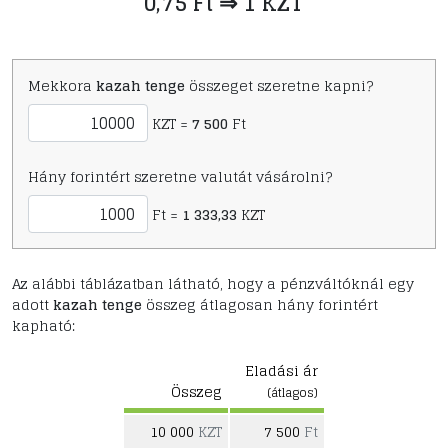
0,75 Ft ⇒ 1 KZT
Mekkora
kazah tenge
összeget szeretne kapni?
KZT =
7 500
Ft
Hány forintért szeretne valutát vásárolni?
Ft =
1 333,33
KZT
Az alábbi táblázatban látható, hogy a pénzváltóknál egy
adott
kazah tenge
összeg átlagosan hány forintért
kapható:
Eladási ár
Összeg
(átlagos)
10 000
KZT
7 500
Ft