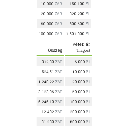
10 000
ZAR
160 100
Ft
20 000
ZAR
320 200
Ft
50 000
ZAR
800 500
Ft
100 000
ZAR
1 601 000
Ft
Vételi ár
Összeg
(átlagos)
312,30
ZAR
5 000
Ft
624,61
ZAR
10 000
Ft
1 249,22
ZAR
20 000
Ft
3 123,05
ZAR
50 000
Ft
6 246,10
ZAR
100 000
Ft
12 492
ZAR
200 000
Ft
31 230
ZAR
500 000
Ft