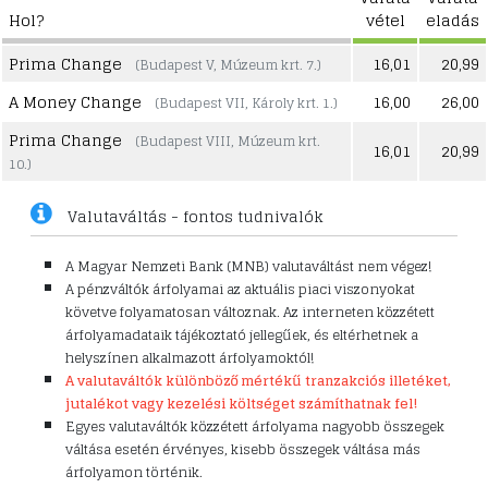
Hol?
vétel
eladás
Prima Change
16,01
20,99
(Budapest V, Múzeum krt. 7.)
A Money Change
16,00
26,00
(Budapest VII, Károly krt. 1.)
Prima Change
(Budapest VIII, Múzeum krt.
16,01
20,99
10.)
Valutaváltás - fontos tudnivalók
A Magyar Nemzeti Bank (MNB) valutaváltást nem végez!
A pénzváltók árfolyamai az aktuális piaci viszonyokat
követve folyamatosan változnak. Az interneten közzétett
árfolyamadataik tájékoztató jellegűek, és eltérhetnek a
helyszínen alkalmazott árfolyamoktól!
A valutaváltók különböző mértékű tranzakciós illetéket,
jutalékot vagy kezelési költséget számíthatnak fel!
Egyes valutaváltók közzétett árfolyama nagyobb összegek
váltása esetén érvényes, kisebb összegek váltása más
árfolyamon történik.