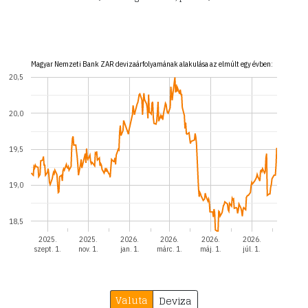
Magyar Nemzeti Bank ZAR devizaárfolyamának alakulása az elmúlt egy évben:
20,5
20,0
19,5
19,0
18,5
2025.
2025.
2026.
2026.
2026.
2026.
szept. 1.
nov. 1.
jan. 1.
márc. 1.
máj. 1.
júl. 1.
Valuta
Deviza