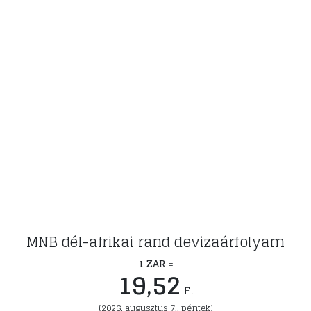
MNB dél-afrikai rand devizaárfolyam
1 ZAR
=
19,52
Ft
(2026. augusztus 7., péntek)