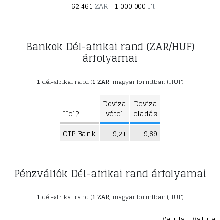
62 461
ZAR
1 000 000
Ft
Bankok Dél-afrikai rand (ZAR/HUF)
árfolyamai
1
dél-afrikai rand (
1 ZAR
) magyar forintban (HUF)
Deviza
Deviza
Hol?
vétel
eladás
OTP Bank
19,21
19,69
Pénzváltók Dél-afrikai rand árfolyamai
1
dél-afrikai rand (
1 ZAR
) magyar forintban (HUF)
Valuta
Valuta