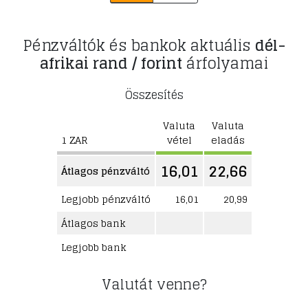
Pénzváltók és bankok aktuális
dél-
afrikai rand / forint
árfolyamai
Összesítés
Valuta
Valuta
1 ZAR
vétel
eladás
16,01
22,66
Átlagos pénzváltó
Legjobb pénzváltó
16,01
20,99
Átlagos bank
Legjobb bank
Valutát venne?