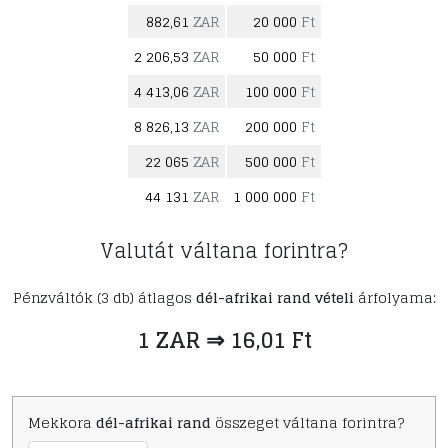
882,61
ZAR
20 000
Ft
2 206,53
ZAR
50 000
Ft
4 413,06
ZAR
100 000
Ft
8 826,13
ZAR
200 000
Ft
22 065
ZAR
500 000
Ft
44 131
ZAR
1 000 000
Ft
Valutát váltana forintra?
Pénzváltók (3 db) átlagos
dél-afrikai rand vételi
árfolyama:
1 ZAR ⇒ 16,01 Ft
Mekkora
dél-afrikai rand
összeget váltana forintra?