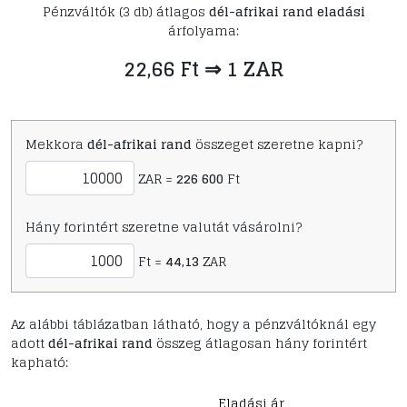
Pénzváltók (3 db) átlagos
dél-afrikai rand eladási
árfolyama:
22,66 Ft ⇒ 1 ZAR
Mekkora
dél-afrikai rand
összeget szeretne kapni?
ZAR =
226 600
Ft
Hány forintért szeretne valutát vásárolni?
Ft =
44,13
ZAR
Az alábbi táblázatban látható, hogy a pénzváltóknál egy
adott
dél-afrikai rand
összeg átlagosan hány forintért
kapható:
Eladási ár