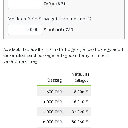
ZAR =
16
Ft
Mekkora forintösszeget szeretne kapni?
Ft =
624,61
ZAR
Az alábbi táblázatban látható, hogy a pénzváltók egy adott
dél-afrikai rand
összeget átlagosan hány forintért
vásárolnak meg:
Vételi ár
Összeg
(átlagos)
500
ZAR
8 005
Ft
1 000
ZAR
16 010
Ft
2 000
ZAR
32 020
Ft
5 000
ZAR
80 050
Ft