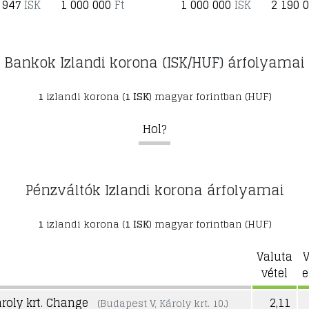
 947
ISK
1 000 000
Ft
1 000 000
ISK
2 190 
Bankok Izlandi korona (ISK/HUF) árfolyamai
1
izlandi korona (
1 ISK
) magyar forintban (HUF)
Hol?
Pénzváltók Izlandi korona árfolyamai
1
izlandi korona (
1 ISK
) magyar forintban (HUF)
Valuta
V
vétel
e
roly krt. Change
2,11
(Budapest V, Károly krt. 10.)