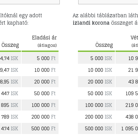
ltóknál egy adott
Az alábbi táblázatban lát
rt kapható:
izlandi korona
összeget á
Eladási ár
Vét
Összeg
Összeg
(átlagos)
(át
44,74
ISK
5 000
Ft
5 000
ISK
10 
89,47
ISK
10 000
Ft
10 000
ISK
21 
78,95
ISK
20 000
Ft
20 000
ISK
43 
 447
ISK
50 000
Ft
50 000
ISK
109 
 895
ISK
100 000
Ft
100 000
ISK
219 
 789
ISK
200 000
Ft
200 000
ISK
438 
 474
ISK
500 000
Ft
500 000
ISK
1 095 