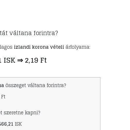
tát váltana forintra?
tlagos
izlandi korona vételi
árfolyama:
1 ISK ⇒ 2,19 Ft
na
összeget váltana forintra?
Ft
t szeretne kapni?
566,21
ISK