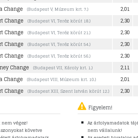
a Change
2,01
(Budapest V, Múzeum krt. 7.)
rt Change
2,30
(Budapest VI, Teréz körút 18.)
rt Change
2,30
(Budapest VI, Teréz körút 21.)
rt Change
2,30
(Budapest VI, Teréz körút 54.)
rt Change
2,30
(Budapest VI, Teréz körút 56.)
ney Change
2,11
(Budapest VII, Károly krt. 1.)
a Change
2,01
(Budapest VIII, Múzeum krt. 10.)
rt Change
2,30
(Budapest XIII, Szent István körút 12.)
Figyelem!
t nem végez!
Az árfolyamadatok táj
viszonyokat követve
nem vállalunk!
zétett árfolyamadataik
Az eredeti hivatalos a