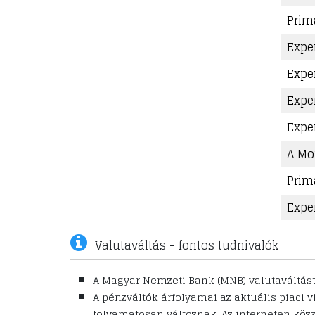
Prim
Expe
Expe
Expe
Expe
A Mo
Prim
Expe
Valutaváltás - fontos tudnivalók
A Magyar Nemzeti Bank (MNB) valutaváltás
A pénzváltók árfolyamai az aktuális piaci 
folyamatosan változnak. Az interneten köz