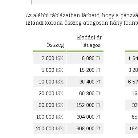
Az alábbi táblázatban látható, hogy a pénzvá
izlandi korona
összeg átlagosan hány forinté
Eladási ár
Összeg
(átlagos)
2 000
ISK
6 080
Ft
1 6
5 000
ISK
15 200
Ft
3 2
10 000
ISK
30 400
Ft
6 5
20 000
ISK
60 800
Ft
16
50 000
ISK
152 000
Ft
32
100 000
ISK
304 000
Ft
65
200 000
ISK
608 000
Ft
164