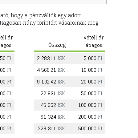
ható, hogy a pénzváltók egy adott
tlagosan hány forintért vásárolnak meg:
eli ár
Vételi ár
Összeg
lagos)
(átlagos)
950
Ft
2 283,11
ISK
5 000
Ft
900
Ft
4 566,21
ISK
10 000
Ft
800
Ft
9 132,42
ISK
20 000
Ft
500
Ft
22 831
ISK
50 000
Ft
000
Ft
45 662
ISK
100 000
Ft
000
Ft
91 324
ISK
200 000
Ft
000
Ft
228 311
ISK
500 000
Ft