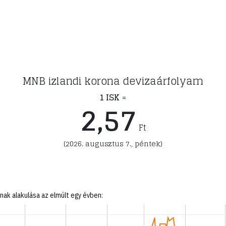
MNB izlandi korona devizaárfolyam
1 ISK
=
2,57
Ft
(2026. augusztus 7., péntek)
ak alakulása az elmúlt egy évben: