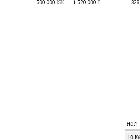
500 000
ISK
1 520 000
Ft
328
Hol?
10 Ká