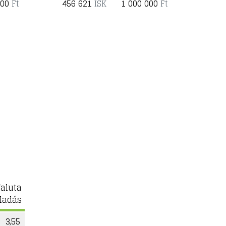
000
Ft
456 621
ISK
1 000 000
Ft
aluta
ladás
3,55