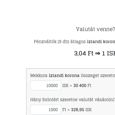
Valutát venne
Pénzváltók (9 db) átlagos
izlandi koron
3,04 Ft ⇒ 1 IS
Mekkora
izlandi korona
összeget szeretn
ISK =
30 400
Ft
Hány forintért szeretne valutát vásárolni
Ft =
328,95
ISK