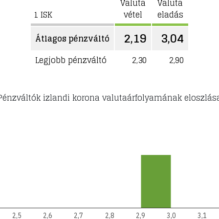
Valuta
Valuta
1 ISK
vétel
eladás
2,19
3,04
Átlagos pénzváltó
Legjobb pénzváltó
2,30
2,90
Pénzváltók izlandi korona valutaárfolyamának eloszlás
2,5
2,6
2,7
2,8
2,9
3,0
3,1