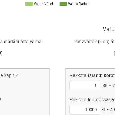
Valuta Vételi
Valuta Eladási
?
Valu
a eladási
árfolyama:
Pénzváltók (9 db) á
K
e kapni?
Mekkora
izlandi koro
ISK =
2
?
Mekkora forintösszege
Ft =
4 