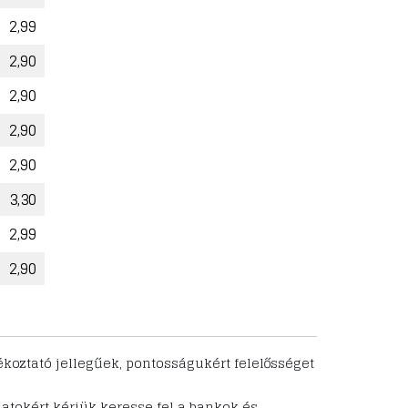
2,99
2,90
2,90
2,90
2,90
3,30
2,99
2,90
ékoztató jellegűek, pontosságukért felelősséget
datokért kérjük keresse fel a bankok és