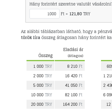
Hány forintért szeretne valutát vásárolni
Ft =
121,80
TRY
Az alábbi táblázatban látható, hogy a pénzvá
török líra
összeg átlagosan hány forintért ka
Eladási ár
Összeg
(átlagos)
1 000
TRY
8 210
Ft
60
2 000
TRY
16 420
Ft
1 21
5 000
TRY
41 050
Ft
2 43
10 000
TRY
82 100
Ft
6 09
20 000
TRY
164 200
Ft
12