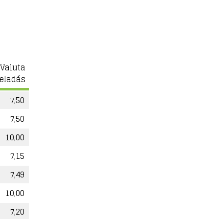
Valuta
eladás
7,50
7,50
10,00
7,15
7,49
10,00
7,20