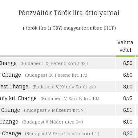
Pénzváltók Török líra árfolyamai
1
török líra (
1 TRY
) magyar forintban (HUF)
Valuta
vétel
Change
6,50
(Budapest IX, Ferenc körút 33.)
r Change
6,50
(Budapest IX, Ferenc krt. 17.)
est Change
8,00
(Budapest V, Károly Körút 22.)
oly krt. Change
6,75
(Budapest V, Károly krt. 10.)
 Change
6,51
(Budapest V, Múzeum krt. 7.)
 Change
6,00
(Budapest V, Nádor utca 34.)
i Change
6,20
(Budapest V, Szent István körút 1.)