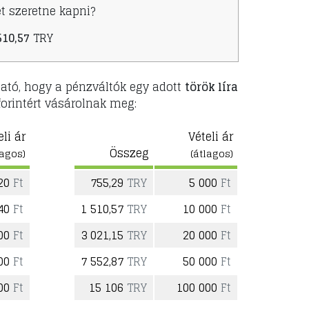
t szeretne kapni?
510,57
TRY
ható, hogy a pénzváltók egy adott
török líra
orintért vásárolnak meg:
eli ár
Vételi ár
Összeg
lagos)
(átlagos)
620
Ft
755,29
TRY
5 000
Ft
240
Ft
1 510,57
TRY
10 000
Ft
100
Ft
3 021,15
TRY
20 000
Ft
200
Ft
7 552,87
TRY
50 000
Ft
400
Ft
15 106
TRY
100 000
Ft