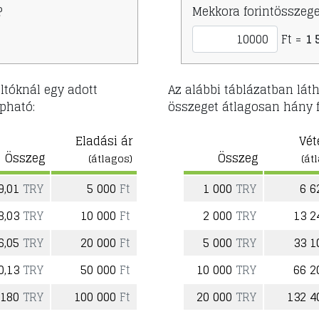
?
Mekkora forintösszege
Ft =
1 
ltóknál egy adott
Az alábbi táblázatban lát
pható:
összeget átlagosan hány f
Eladási ár
Vét
Összeg
Összeg
(átlagos)
(át
9,01
TRY
5 000
Ft
1 000
TRY
6 
8,03
TRY
10 000
Ft
2 000
TRY
13 
6,05
TRY
20 000
Ft
5 000
TRY
33 
0,13
TRY
50 000
Ft
10 000
TRY
66 
 180
TRY
100 000
Ft
20 000
TRY
132 