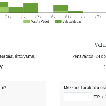
7,25
7,5
7,75
8,0
8,25
8,5
8,75
Valuta Vételi
Valuta Eladási
?
Valu
 eladási
árfolyama:
Pénzváltók (24 db
RY
1
ni?
Mekkora
török líra
öss
TRY =