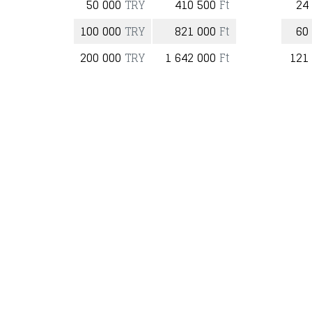
50 000
TRY
410 500
Ft
24
100 000
TRY
821 000
Ft
60
200 000
TRY
1 642 000
Ft
121