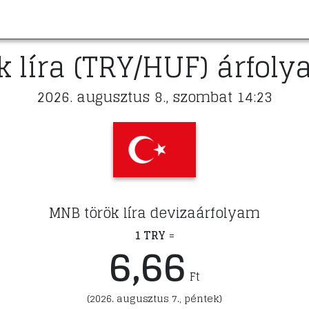
k líra (TRY/HUF) árfol
2026. augusztus 8., szombat 14:23
MNB török líra devizaárfolyam
1 TRY
=
6,66
Ft
(2026. augusztus 7., péntek)