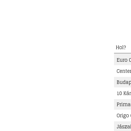
Hol?
Euro 
Cente
Budap
10 Kár
Prima
Origo
Jásza