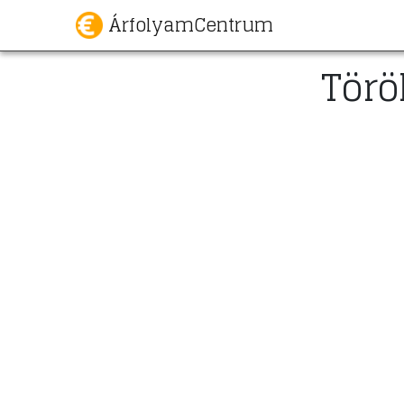
ÁrfolyamCentrum
Törö