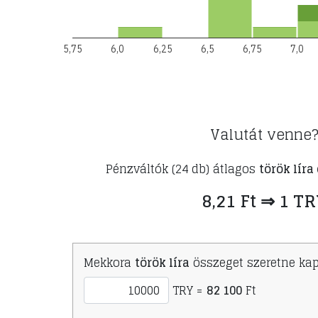
5,75
6,0
6,25
6,5
6,75
7,0
Valutát venne
Pénzváltók (24 db) átlagos
török líra
8,21 Ft ⇒ 1 T
Mekkora
török líra
összeget szeretne kap
TRY =
82 100
Ft