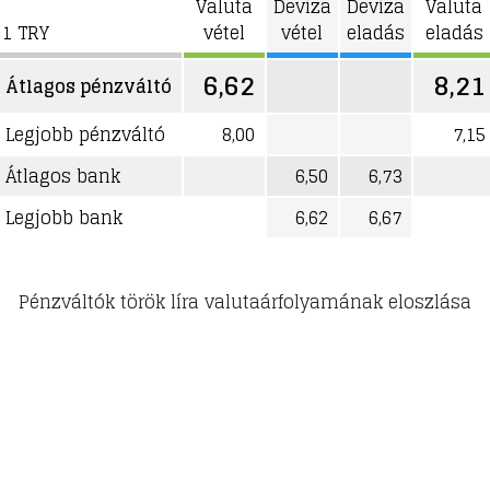
Valuta
Deviza
Deviza
Valuta
1 TRY
vétel
vétel
eladás
eladás
6,62
8,21
Átlagos pénzváltó
Legjobb pénzváltó
8,00
7,15
Átlagos bank
6,50
6,73
Legjobb bank
6,62
6,67
Pénzváltók török líra valutaárfolyamának eloszlása