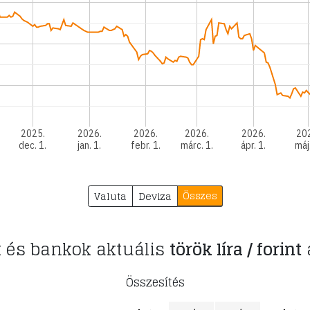
2025.
2026.
2026.
2026.
2026.
20
dec. 1.
jan. 1.
febr. 1.
márc. 1.
ápr. 1.
máj
Összes
Valuta
Deviza
 és bankok aktuális
török líra / forint
Összesítés