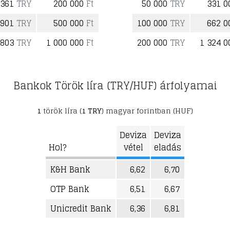
 361
TRY
200 000
Ft
50 000
TRY
331 
 901
TRY
500 000
Ft
100 000
TRY
662 
 803
TRY
1 000 000
Ft
200 000
TRY
1 324 
Bankok Török líra (TRY/HUF) árfolyamai
1
török líra (
1 TRY
) magyar forintban (HUF)
Deviza
Deviza
Hol?
vétel
eladás
K&H Bank
6,62
6,70
OTP Bank
6,51
6,67
Unicredit Bank
6,36
6,81