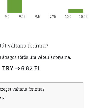
9,0
9,25
9,5
9,75
10,0
10,25
tát váltana forintra?
) átlagos
török líra vételi
árfolyama:
 TRY ⇒ 6,62 Ft
zeget váltana forintra?
7
Ft