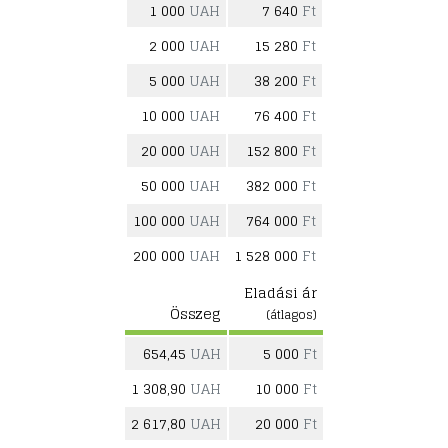
1 000
UAH
7 640
Ft
2 000
UAH
15 280
Ft
5 000
UAH
38 200
Ft
10 000
UAH
76 400
Ft
20 000
UAH
152 800
Ft
50 000
UAH
382 000
Ft
100 000
UAH
764 000
Ft
200 000
UAH
1 528 000
Ft
Eladási ár
Összeg
(átlagos)
654,45
UAH
5 000
Ft
1 308,90
UAH
10 000
Ft
2 617,80
UAH
20 000
Ft