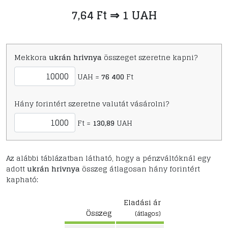
7,64 Ft ⇒ 1 UAH
Mekkora
ukrán hrivnya
összeget szeretne kapni?
UAH =
76 400
Ft
Hány forintért szeretne valutát vásárolni?
Ft =
130,89
UAH
Az alábbi táblázatban látható, hogy a pénzváltóknál egy
adott
ukrán hrivnya
összeg átlagosan hány forintért
kapható:
Eladási ár
Összeg
(átlagos)