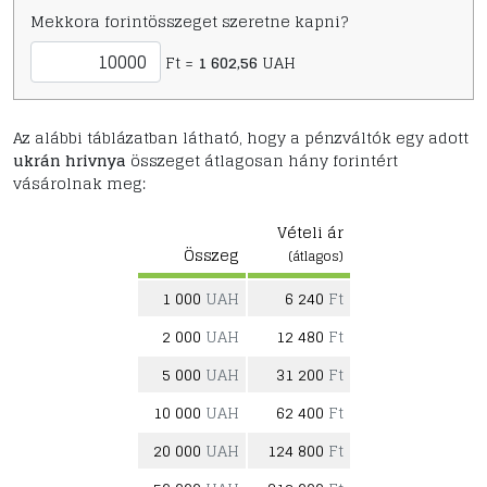
Mekkora forintösszeget szeretne kapni?
Ft =
1 602,56
UAH
Az alábbi táblázatban látható, hogy a pénzváltók egy adott
ukrán hrivnya
összeget átlagosan hány forintért
vásárolnak meg:
Vételi ár
Összeg
(átlagos)
1 000
UAH
6 240
Ft
2 000
UAH
12 480
Ft
5 000
UAH
31 200
Ft
10 000
UAH
62 400
Ft
20 000
UAH
124 800
Ft