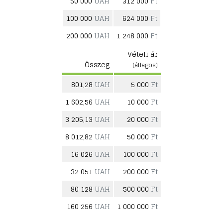
50 000
UAH
312 000
Ft
100 000
UAH
624 000
Ft
200 000
UAH
1 248 000
Ft
Vételi ár
Összeg
(átlagos)
801,28
UAH
5 000
Ft
1 602,56
UAH
10 000
Ft
3 205,13
UAH
20 000
Ft
8 012,82
UAH
50 000
Ft
16 026
UAH
100 000
Ft
32 051
UAH
200 000
Ft
80 128
UAH
500 000
Ft
160 256
UAH
1 000 000
Ft