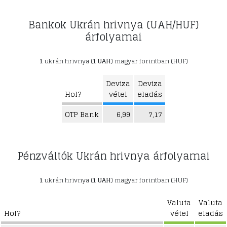
Bankok Ukrán hrivnya (UAH/HUF)
árfolyamai
1
ukrán hrivnya (
1 UAH
) magyar forintban (HUF)
Deviza
Deviza
Hol?
vétel
eladás
OTP Bank
6,99
7,17
Pénzváltók Ukrán hrivnya árfolyamai
1
ukrán hrivnya (
1 UAH
) magyar forintban (HUF)
Valuta
Valuta
Hol?
vétel
eladás