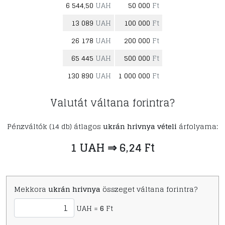
6 544,50
UAH
50 000
Ft
13 089
UAH
100 000
Ft
26 178
UAH
200 000
Ft
65 445
UAH
500 000
Ft
130 890
UAH
1 000 000
Ft
Valutát váltana forintra?
Pénzváltók (14 db) átlagos
ukrán hrivnya vételi
árfolyama:
1 UAH ⇒ 6,24 Ft
Mekkora
ukrán hrivnya
összeget váltana forintra?
UAH =
6
Ft