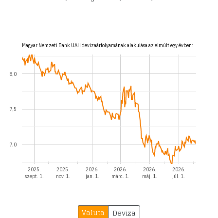
Magyar Nemzeti Bank UAH devizaárfolyamának alakulása az elmúlt egy évben:
8,0
7,5
7,0
2025.
2025.
2026.
2026.
2026.
2026.
szept. 1.
nov. 1.
jan. 1.
márc. 1.
máj. 1.
júl. 1.
Valuta
Deviza