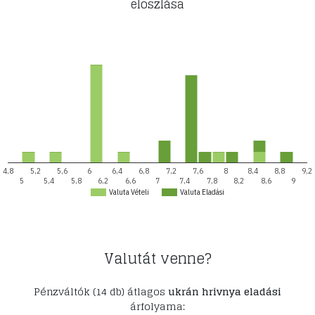
eloszlása
4,8
5,2
5,6
6
6,4
6,8
7,2
7,6
8
8,4
8,8
9,2
5
5,4
5,8
6,2
6,6
7
7,4
7,8
8,2
8,6
9
Valuta Vételi
Valuta Eladási
Valutát venne?
Pénzváltók (14 db) átlagos
ukrán hrivnya eladási
árfolyama: