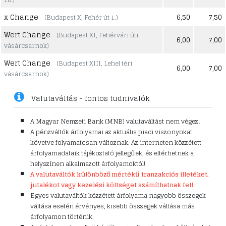
x Change
6,50
7,50
(Budapest X, Fehér út 1.)
Wert Change
(Budapest XI, Fehérvári úti
6,00
7,00
vásárcsarnok)
Wert Change
(Budapest XIII, Lehel téri
6,00
7,00
vásárcsarnok)
Valutaváltás - fontos tudnivalók
A Magyar Nemzeti Bank (MNB) valutaváltást nem végez!
A pénzváltók árfolyamai az aktuális piaci viszonyokat
követve folyamatosan változnak. Az interneten közzétett
árfolyamadataik tájékoztató jellegűek, és eltérhetnek a
helyszínen alkalmazott árfolyamoktól!
A valutaváltók különböző mértékű tranzakciós illetéket,
jutalékot vagy kezelési költséget számíthatnak fel!
Egyes valutaváltók közzétett árfolyama nagyobb összegek
váltása esetén érvényes, kisebb összegek váltása más
árfolyamon történik.