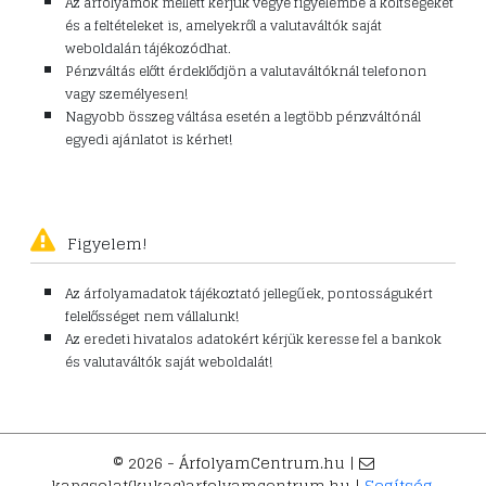
Az árfolyamok mellett kérjük vegye figyelembe a költségeket
és a feltételeket is, amelyekről a valutaváltók saját
weboldalán tájékozódhat.
Pénzváltás előtt érdeklődjön a valutaváltóknál telefonon
vagy személyesen!
Nagyobb összeg váltása esetén a legtöbb pénzváltónál
egyedi ajánlatot is kérhet!
Figyelem!
Az árfolyamadatok tájékoztató jellegűek, pontosságukért
felelősséget nem vállalunk!
Az eredeti hivatalos adatokért kérjük keresse fel a bankok
és valutaváltók saját weboldalát!
© 2026 - ÁrfolyamCentrum.hu |
kapcsolat(kukac)arfolyamcentrum.hu |
Segítség,