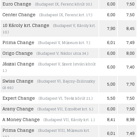
Euro Change
6,00
7,50
(Budapest IX, Ferenc körút 33.)
Center Change
6,00
7,50
(Budapest IX, Ferenc krt. 17.)
10 Károly krt. Change
(Budapest V, Károly krt.
7,90
8,45
10.)
Prima Change
6,01
7,49
(Budapest V, Múzeum krt. 7.)
Origo Change
6,00
8,00
(Budapest V, Nádor utca 34.)
Jászai Change
(Budapest V, Szent István körút
6,00
7,40
1.)
Swiss Change
(Budapest VI, Bajcsy-Zsilinszky
5,00
7,70
út 49.)
Expert Change
5,50
7,50
(Budapest VI, Teréz körút 21.)
Arany Change
6,00
7,50
(Budapest VII, Erzsébet krt. 5.)
A Money Change
8,41
8,98
(Budapest VII, Károly krt. 1.)
Prima Change
(Budapest VIII, Múzeum krt.
6,01
7,49
10.)