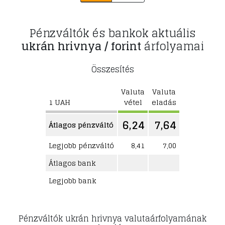
Pénzváltók és bankok aktuális
ukrán hrivnya / forint
árfolyamai
Összesítés
Valuta
Valuta
1 UAH
vétel
eladás
6,24
7,64
Átlagos pénzváltó
Legjobb pénzváltó
8,41
7,00
Átlagos bank
Legjobb bank
Pénzváltók ukrán hrivnya valutaárfolyamának