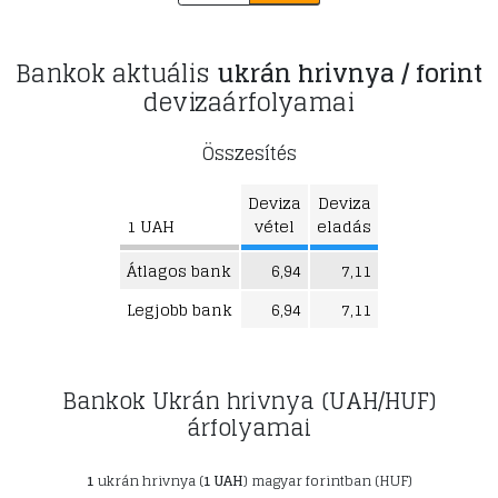
Bankok aktuális
ukrán hrivnya / forint
devizaárfolyamai
Összesítés
Deviza
Deviza
1 UAH
vétel
eladás
Átlagos bank
6,94
7,11
Legjobb bank
6,94
7,11
Bankok Ukrán hrivnya (UAH/HUF)
árfolyamai
1
ukrán hrivnya (
1 UAH
) magyar forintban (HUF)