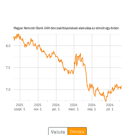
Magyar Nemzeti Bank UAH devizaárfolyamának alakulása az elmúlt egy évben:
8,0
7,5
7,0
2025.
2025.
2026.
2026.
2026.
2026.
szept. 1.
nov. 1.
jan. 1.
márc. 1.
máj. 1.
júl. 1.
Deviza
Valuta