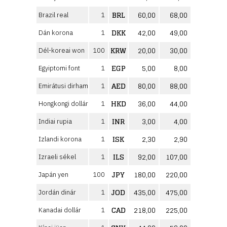
BRL
60,00
68,00
Brazil real
1
DKK
42,00
49,00
Dán korona
1
KRW
20,00
30,00
Dél-koreai won
100
EGP
5,00
8,00
Egyiptomi font
1
AED
80,00
88,00
Emirátusi dirham
1
HKD
36,00
44,00
Hongkongi dollár
1
INR
3,00
4,00
Indiai rupia
1
ISK
2,30
2,90
Izlandi korona
1
ILS
92,00
107,00
Izraeli sékel
1
JPY
180,00
220,00
Japán yen
100
JOD
435,00
475,00
Jordán dinár
1
CAD
218,00
225,00
Kanadai dollár
1