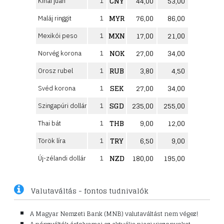
CNY
44,00
53,00
Kínai jüan
1
MYR
76,00
86,00
Maláj ringgit
1
MXN
17,00
21,00
Mexikói peso
1
NOK
27,00
34,00
Norvég korona
1
RUB
3,80
4,50
Orosz rubel
1
SEK
27,00
34,00
Svéd korona
1
SGD
235,00
255,00
Szingapúri dollár
1
THB
9,00
12,00
Thai bát
1
TRY
6,50
9,00
Török líra
1
NZD
180,00
195,00
Új-zélandi dollár
1
Valutaváltás - fontos tudnivalók
A Magyar Nemzeti Bank (MNB) valutaváltást nem végez!