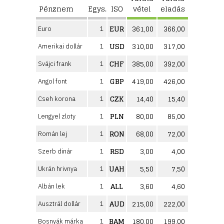
Pénznem
Egys.
ISO
vétel
eladás
EUR
361,00
366,00
Euro
1
USD
310,00
317,00
Amerikai dollár
1
CHF
385,00
392,00
Svájci frank
1
GBP
419,00
426,00
Angol font
1
CZK
14,40
15,40
Cseh korona
1
PLN
80,00
85,00
Lengyel zloty
1
RON
68,00
72,00
Román lej
1
RSD
3,00
4,00
Szerb dinár
1
UAH
5,50
7,50
Ukrán hrivnya
1
ALL
3,60
4,60
Albán lek
1
AUD
215,00
222,00
Ausztrál dollár
1
BAM
180,00
199,00
Bosnyák márka
1