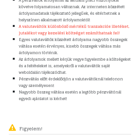
A pénzváltók árfolyamai az aktuális piaci viszonyokat
követve folyamatosan változnak. Az interneten közzétett
árfolyamadataik tájékoztató jellegűek, és eltérhetnek a
helyszínen alkalmazott árfolyamoktól!
A valutaváltók különböző mértékű tranzakciós illetéket,
jutalékot vagy kezelési költséget számíthatnak fel!
Egyes valutaváltók közzétett árfolyama nagyobb összegek
váltása esetén érvényes, kisebb összegek váltása más
árfolyamon történik.
Az árfolyamok mellett kérjük vegye figyelembe a költségeket
és a feltételeket is, amelyekről a valutaváltók saját
weboldalán tájékozódhat.
Pénzváltás előtt érdeklődjön a valutaváltóknál telefonon
vagy személyesen!
Nagyobb összeg váltása esetén a legtöbb pénzváltónál
egyedi ajánlatot is kérhet!
Figyelem!