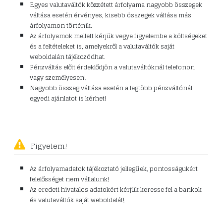
Egyes valutaváltók közzétett árfolyama nagyobb összegek
váltása esetén érvényes, kisebb összegek váltása más
árfolyamon történik.
Az árfolyamok mellett kérjük vegye figyelembe a költségeket
és a feltételeket is, amelyekről a valutaváltók saját
weboldalán tájékozódhat.
Pénzváltás előtt érdeklődjön a valutaváltóknál telefonon
vagy személyesen!
Nagyobb összeg váltása esetén a legtöbb pénzváltónál
egyedi ajánlatot is kérhet!
Figyelem!
Az árfolyamadatok tájékoztató jellegűek, pontosságukért
felelősséget nem vállalunk!
Az eredeti hivatalos adatokért kérjük keresse fel a bankok
és valutaváltók saját weboldalát!