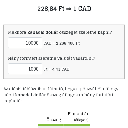
226,84 Ft ⇒ 1 CAD
Mekkora
kanadai dollár
összeget szeretne kapni?
CAD =
2 268 400
Ft
Hány forintért szeretne valutát vásárolni?
Ft =
4,41
CAD
Az alábbi táblázatban látható, hogy a pénzváltóknál egy
adott
kanadai dollár
összeg átlagosan hány forintért
kapható:
Eladási ár
Összeg
(átlagos)