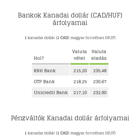
Bankok Kanadai dollár (CAD/HUF)
árfolyamai
1
kanadai dollár (
1 CAD
) magyar forintban (HUF)
Valuta
Valuta
Hol?
vétel
eladás
K&H Bank
215,20
235,48
OTP Bank
218,25
230,67
Unicredit Bank
217,10
232,90
Pénzváltók Kanadai dollár árfolyamai
1
kanadai dollár (
1 CAD
) magyar forintban (HUF)