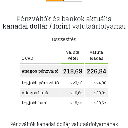
Pénzváltók és bankok aktuális
kanadai dollár / forint
valutaárfolyamai
Összesítés
Valuta
Valuta
1 CAD
vétel
eladás
218,69
226,84
Átlagos pénzváltó
Legjobb pénzváltó
223,20
224,90
Átlagos bank
216,85
233,02
Legjobb bank
218,25
230,67
Pénzváltók kanadai dollár valutaárfolyamának