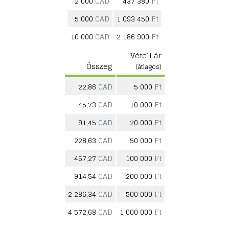
2 000
CAD
437 380
Ft
5 000
CAD
1 093 450
Ft
10 000
CAD
2 186 900
Ft
Vételi ár
Összeg
(átlagos)
22,86
CAD
5 000
Ft
45,73
CAD
10 000
Ft
91,45
CAD
20 000
Ft
228,63
CAD
50 000
Ft
457,27
CAD
100 000
Ft
914,54
CAD
200 000
Ft
2 286,34
CAD
500 000
Ft
4 572,68
CAD
1 000 000
Ft