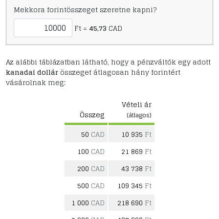
Mekkora forintösszeget szeretne kapni?
Ft =
45,73
CAD
Az alábbi táblázatban látható, hogy a pénzváltók egy adott
kanadai dollár
összeget átlagosan hány forintért
vásárolnak meg:
Vételi ár
Összeg
(átlagos)
50
CAD
10 935
Ft
100
CAD
21 869
Ft
200
CAD
43 738
Ft
500
CAD
109 345
Ft
1 000
CAD
218 690
Ft