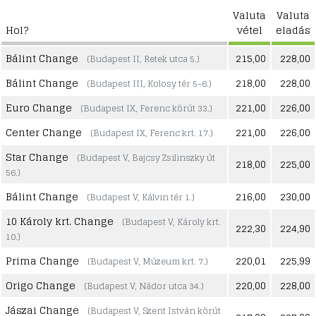
Valuta
Valuta
Hol?
vétel
eladás
Bálint Change
215,00
228,00
(Budapest II, Retek utca 5.)
Bálint Change
218,00
228,00
(Budapest III, Kolosy tér 5-6.)
Euro Change
221,00
226,00
(Budapest IX, Ferenc körút 33.)
Center Change
221,00
226,00
(Budapest IX, Ferenc krt. 17.)
Star Change
(Budapest V, Bajcsy Zsilinszky út
218,00
225,00
56.)
Bálint Change
216,00
230,00
(Budapest V, Kálvin tér 1.)
10 Károly krt. Change
(Budapest V, Károly krt.
222,30
224,90
10.)
Prima Change
220,01
225,99
(Budapest V, Múzeum krt. 7.)
Origo Change
220,00
228,00
(Budapest V, Nádor utca 34.)
Jászai Change
(Budapest V, Szent István körút