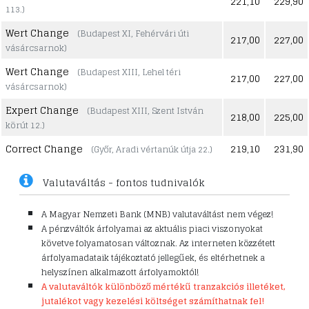
221,10
229,90
113.)
Wert Change
(Budapest XI, Fehérvári úti
217,00
227,00
vásárcsarnok)
Wert Change
(Budapest XIII, Lehel téri
217,00
227,00
vásárcsarnok)
Expert Change
(Budapest XIII, Szent István
218,00
225,00
körút 12.)
Correct Change
219,10
231,90
(Győr, Aradi vértanúk útja 22.)
Valutaváltás - fontos tudnivalók
A Magyar Nemzeti Bank (MNB) valutaváltást nem végez!
A pénzváltók árfolyamai az aktuális piaci viszonyokat
követve folyamatosan változnak. Az interneten közzétett
árfolyamadataik tájékoztató jellegűek, és eltérhetnek a
helyszínen alkalmazott árfolyamoktól!
A valutaváltók különböző mértékű tranzakciós illetéket,
jutalékot vagy kezelési költséget számíthatnak fel!