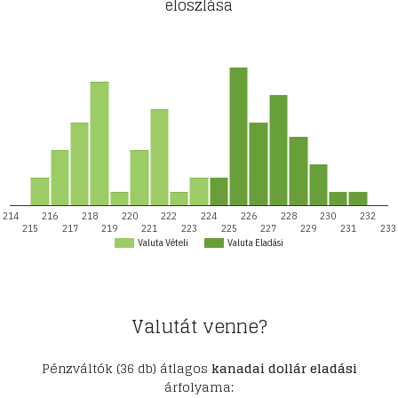
eloszlása
214
216
218
220
222
224
226
228
230
232
215
217
219
221
223
225
227
229
231
233
Valuta Vételi
Valuta Eladási
Valutát venne?
Pénzváltók (36 db) átlagos
kanadai dollár eladási
árfolyama: