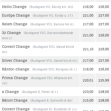
Hello Change
216,00
226,00
(Budapest VII, Károly krt. 3/c)
Európa Change
221,00
227,00
(Budapest VII, Király u. 17.)
Keleti Change
217,00
227,00
(Budapest VIII, Baross tér 6.)
32 Change
(Budapest VIII, Harminckettesek
221,00
226,00
tere 2.)
Correct Change
(Budapest VIII, József körút
221,10
229,90
40.)
Silver Change
217,00
227,00
(Budapest VIII, József körút 58.)
Kántor-change
216,00
226,00
(Budapest VIII, Kerepesi út 1.)
Prima Change
(Budapest VIII, Múzeum krt.
220,01
225,99
10.)
x Change
223,00
228,00
(Budapest X, Fehér út 1.)
Bálint Change
215,00
228,00
(Budapest X, Gyömrői út 99.)
Correct Change
(Budapest XI, Budafoki út 111-