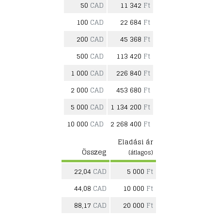
50
CAD
11 342
Ft
100
CAD
22 684
Ft
200
CAD
45 368
Ft
500
CAD
113 420
Ft
1 000
CAD
226 840
Ft
2 000
CAD
453 680
Ft
5 000
CAD
1 134 200
Ft
10 000
CAD
2 268 400
Ft
Eladási ár
Összeg
(átlagos)
22,04
CAD
5 000
Ft
44,08
CAD
10 000
Ft
88,17
CAD
20 000
Ft