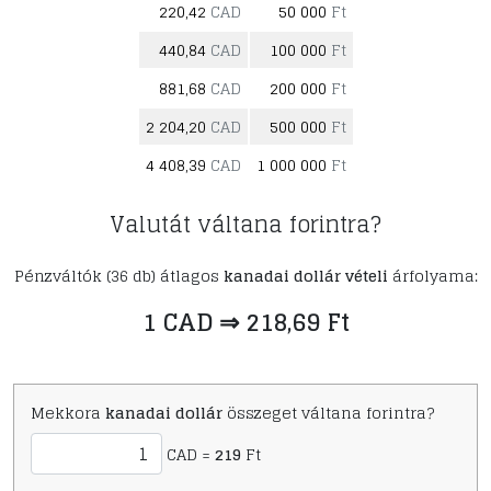
220,42
CAD
50 000
Ft
440,84
CAD
100 000
Ft
881,68
CAD
200 000
Ft
2 204,20
CAD
500 000
Ft
4 408,39
CAD
1 000 000
Ft
Valutát váltana forintra?
Pénzváltók (36 db) átlagos
kanadai dollár vételi
árfolyama:
1 CAD ⇒ 218,69 Ft
Mekkora
kanadai dollár
összeget váltana forintra?
CAD =
219
Ft