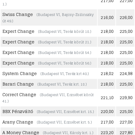
217,00
227,00
1.)
Swiss Change
(Budapest VI, Bajcsy-Zsilinszky
216,00
226,00
út 49.)
Expert Change
218,00
225,00
(Budapest VI, Teréz körút 18.)
Expert Change
218,00
225,00
(Budapest VI, Teréz körút 21.)
Expert Change
218,00
225,00
(Budapest VI, Teréz körút 54.)
Expert Change
218,00
225,00
(Budapest VI, Teréz körút 56.)
System Change
218,02
224,98
(Budapest VI, Teréz krt 40.)
Barari Change
218,00
225,00
(Budapest VI, Teréz krt. 18.)
Correct Change
(Budapest VII, Erzsébet körút
221,10
229,90
41.)
BBX Pénzváltó
220,00
225,00
(Budapest VII, Erzsébet krt. 15.)
Arany Change
217,00
227,00
(Budapest VII, Erzsébet krt. 5.)
A Money Change
223,20
227,80
(Budapest VII, Károly krt. 1.)