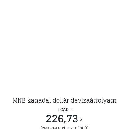
MNB kanadai dollár devizaárfolyam
1 CAD
=
226,73
Ft
(2026. augusztus 7., péntek)