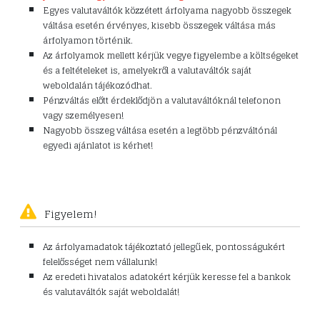
Egyes valutaváltók közzétett árfolyama nagyobb összegek
váltása esetén érvényes, kisebb összegek váltása más
árfolyamon történik.
Az árfolyamok mellett kérjük vegye figyelembe a költségeket
és a feltételeket is, amelyekről a valutaváltók saját
weboldalán tájékozódhat.
Pénzváltás előtt érdeklődjön a valutaváltóknál telefonon
vagy személyesen!
Nagyobb összeg váltása esetén a legtöbb pénzváltónál
egyedi ajánlatot is kérhet!
Figyelem!
Az árfolyamadatok tájékoztató jellegűek, pontosságukért
felelősséget nem vállalunk!
Az eredeti hivatalos adatokért kérjük keresse fel a bankok
és valutaváltók saját weboldalát!