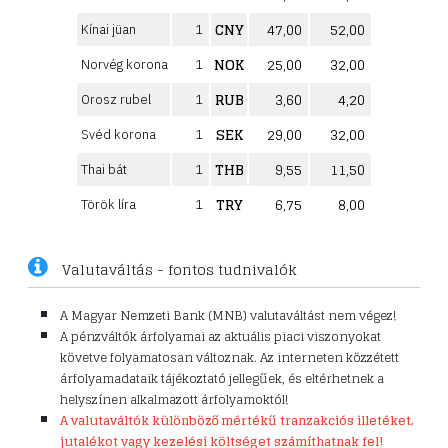
CNY
47,00
52,00
Kínai jüan
1
NOK
25,00
32,00
Norvég korona
1
RUB
3,60
4,20
Orosz rubel
1
SEK
29,00
32,00
Svéd korona
1
THB
9,55
11,50
Thai bát
1
TRY
6,75
8,00
Török líra
1
Valutaváltás - fontos tudnivalók
A Magyar Nemzeti Bank (MNB) valutaváltást nem végez!
A pénzváltók árfolyamai az aktuális piaci viszonyokat
követve folyamatosan változnak. Az interneten közzétett
árfolyamadataik tájékoztató jellegűek, és eltérhetnek a
helyszínen alkalmazott árfolyamoktól!
A valutaváltók különböző mértékű tranzakciós illetéket,
jutalékot vagy kezelési költséget számíthatnak fel!