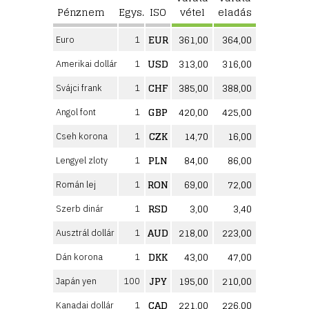
Pénznem
Egys.
ISO
vétel
eladás
EUR
361,00
364,00
Euro
1
USD
313,00
316,00
Amerikai dollár
1
CHF
385,00
388,00
Svájci frank
1
GBP
420,00
425,00
Angol font
1
CZK
14,70
16,00
Cseh korona
1
PLN
84,00
86,00
Lengyel zloty
1
RON
69,00
72,00
Román lej
1
RSD
3,00
3,40
Szerb dinár
1
AUD
218,00
223,00
Ausztrál dollár
1
DKK
43,00
47,00
Dán korona
1
JPY
195,00
210,00
Japán yen
100
CAD
221,00
226,00
Kanadai dollár
1