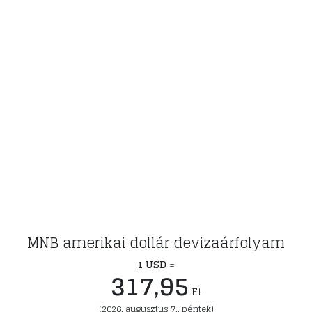
MNB amerikai dollár devizaárfolyam
1 USD
=
317,95
Ft
(2026. augusztus 7., péntek)