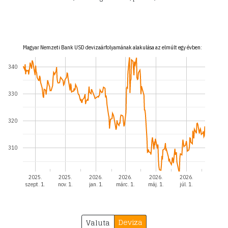
Magyar Nemzeti Bank USD devizaárfolyamának alakulása az elmúlt egy évben:
340
330
320
310
2025.
2025.
2026.
2026.
2026.
2026.
szept. 1.
nov. 1.
jan. 1.
márc. 1.
máj. 1.
júl. 1.
Deviza
Valuta