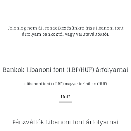
Jelenleg nem áll rendelkezésünkre friss libanoni font
árfolyam bankoktól vagy valutaváltóktól.
Bankok Libanoni font (LBP/HUF) árfolyamai
1
libanoni font (
1 LBP
) magyar forintban (HUF)
Hol?
Pénzváltók Libanoni font árfolyamai